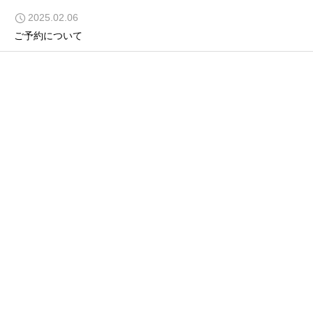
2025.02.06



ご予約について
酸素ルームネット予約
インスタグラム
公式LINE
山あそびの想い
山あそびは、山好きが営む低圧低酸素ルーム・高気圧酸素ルーム
と登山・アウトドア用品のセレクトショップです。
自分の脚で山を登るには、健康な身体と体力が必要です。
山あそびは、健康な身体づくりをサポートし、みんなが”笑顔に
なれる環境”をつくりたいという想いから生まれました。
山やスポーツをもっと楽しみたい人も、健康で充実した毎日を目
指したい人も、ぜひ「山あそび」にお越しください！
「山あそび」で心も体も整え、若々しくアクティブな暮らしを手